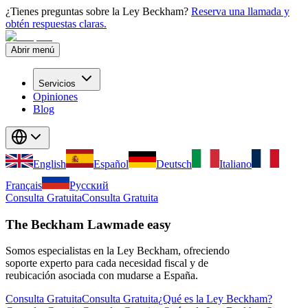
¿Tienes preguntas sobre la Ley Beckham?
Reserva una llamada y
obtén respuestas claras.
Abrir menú
Servicios
Opiniones
Blog
English
Español
Deutsch
Italiano
Français
Русский
Consulta Gratuita
Consulta Gratuita
The Beckham Law
made easy
Somos especialistas en la Ley Beckham, ofreciendo
soporte experto para cada necesidad fiscal y de
reubicación asociada con mudarse a España.
Consulta Gratuita
Consulta Gratuita
¿Qué es la Ley Beckham?