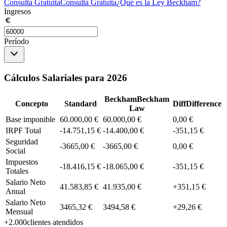
Consulta Gratuita
Consulta Gratuita
¿Qué es la Ley Beckham?
Ingresos
Período
Cálculos Salariales para 2026
Beckham
Beckham
Concepto
Standard
Diff
Difference
Law
Base imponible
60.000,00 €
60.000,00 €
0,00 €
IRPF Total
-14.751,15 €
-14.400,00 €
-351,15 €
Seguridad
-3665,00 €
-3665,00 €
0,00 €
Social
Impuestos
-18.416,15 €
-18.065,00 €
-351,15 €
Totales
Salario Neto
41.583,85 €
41.935,00 €
+351,15 €
Anual
Salario Neto
3465,32 €
3494,58 €
+29,26 €
Mensual
+2.000
clientes atendidos