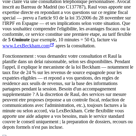
voie claire via une consultation telephonique personnalisee. Avocat
inscrit au Barreau de Madrid (no C137787), Raul vous apporte une
expertise directe en repondant a vos questions sur ce regime fiscal
special — prevu a l'article 93 de la loi 35/2006 du 28 novembre sur
l'IRPF en Espagne — et ses implications selon votre situation. Que
vous souhaitiez comprendre l'eligibilite, les avantages fiscaux ou la
conformite, ce service constitue une premiere etape, au tarif flexible
de
5 €/minute
(par exemple, 10 minutes = 50 €), facture via
www.LexBeckham.com
apres la consultation.
Fonctionnement : vous demandez votre consultation et Raul la
planifie dans un delai raisonnable, selon ses disponibilites. Pendant
l'appel, il explique le mecanisme de la loi Beckham — notamment le
taux fixe de 24 % sur les revenus de source espagnole pour les
expatries eligibles — et repond a vos questions, des regles de
residence aux seuils de revenus, sur la base des informations
partagees pendant la session. Besoin d'un accompagnement
supplementaire ? A la discretion de Raul, des services sur mesure
peuvent etre proposes (reponse a un controle fiscal, redaction de
communications avec l'administration, etc.), toujours factures a la
minute ou selon accord, via LexBeckham. Cette flexibilite vous
apporte une aide adaptee a vos besoins, mais le service standard
couvre le conseil uniquement ; la preparation de dossiers, recours ou
depots formels n'est pas incluse.