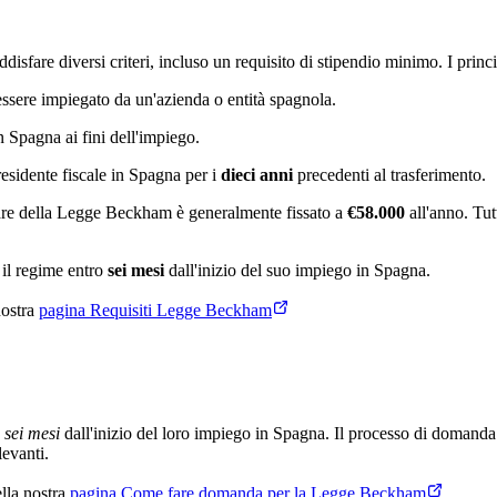
isfare diversi criteri, incluso un requisito di stipendio minimo. I princ
ssere impiegato da un'azienda o entità spagnola.
n Spagna ai fini dell'impiego.
esidente fiscale in Spagna per i
dieci anni
precedenti al trasferimento.
are della Legge Beckham è generalmente fissato a
€58.000
all'anno. Tut
il regime entro
sei mesi
dall'inizio del suo impiego in Spagna.
nostra
pagina Requisiti Legge Beckham
o
sei mesi
dall'inizio del loro impiego in Spagna. Il processo di domanda
levanti.
lla nostra
pagina Come fare domanda per la Legge Beckham