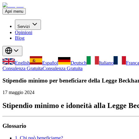
Apri menu
Servizi
Opinioni
Blog
English
Español
Deutsch
Italiano
França
Consulenza Gratuita
Consulenza Gratuita
Stipendio minimo per beneficiare della Legge Beckh
17 maggio 2024
Stipendio minimo e idoneità alla Legge B
Glossario
1. Chi può beneficiarne?