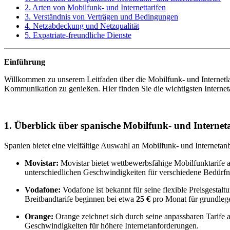
2. Arten von Mobilfunk- und Internettarifen
3. Verständnis von Verträgen und Bedingungen
4. Netzabdeckung und Netzqualität
5. Expatriate-freundliche Dienste
Einführung
Willkommen zu unserem Leitfaden über die Mobilfunk- und Internetland
Kommunikation zu genießen. Hier finden Sie die wichtigsten Interneta
1. Überblick über spanische Mobilfunk- und Interneta
Spanien bietet eine vielfältige Auswahl an Mobilfunk- und Internetanbi
Movistar:
Movistar bietet wettbewerbsfähige Mobilfunktarife 
unterschiedlichen Geschwindigkeiten für verschiedene Bedürfn
Vodafone:
Vodafone ist bekannt für seine flexible Preisgestal
Breitbandtarife beginnen bei etwa
25 €
pro Monat für grundleg
Orange:
Orange zeichnet sich durch seine anpassbaren Tarife 
Geschwindigkeiten für höhere Internetanforderungen.