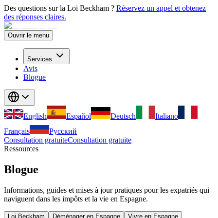
Des questions sur la Loi Beckham ?
Réservez un appel et obtenez
des réponses claires.
Ouvrir le menu
Services
Avis
Blogue
English
Español
Deutsch
Italiano
Français
Русский
Consultation gratuite
Consultation gratuite
Ressources
Blogue
Informations, guides et mises à jour pratiques pour les expatriés qui
naviguent dans les impôts et la vie en Espagne.
Loi Beckham
Déménager en Espagne
Vivre en Espagne