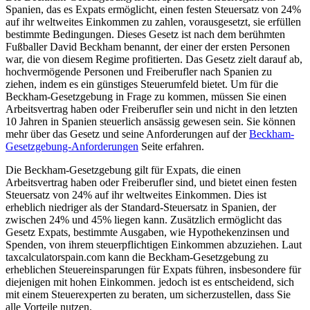
Spanien, das es Expats ermöglicht, einen festen Steuersatz von 24%
auf ihr weltweites Einkommen zu zahlen, vorausgesetzt, sie erfüllen
bestimmte Bedingungen. Dieses Gesetz ist nach dem berühmten
Fußballer David Beckham benannt, der einer der ersten Personen
war, die von diesem Regime profitierten. Das Gesetz zielt darauf ab,
hochvermögende Personen und Freiberufler nach Spanien zu
ziehen, indem es ein günstiges Steuerumfeld bietet. Um für die
Beckham-Gesetzgebung in Frage zu kommen, müssen Sie einen
Arbeitsvertrag haben oder Freiberufler sein und nicht in den letzten
10 Jahren in Spanien steuerlich ansässig gewesen sein. Sie können
mehr über das Gesetz und seine Anforderungen auf der
Beckham-
Gesetzgebung-Anforderungen
Seite erfahren.
Die Beckham-Gesetzgebung gilt für Expats, die einen
Arbeitsvertrag haben oder Freiberufler sind, und bietet einen festen
Steuersatz von 24% auf ihr weltweites Einkommen. Dies ist
erheblich niedriger als der Standard-Steuersatz in Spanien, der
zwischen 24% und 45% liegen kann. Zusätzlich ermöglicht das
Gesetz Expats, bestimmte Ausgaben, wie Hypothekenzinsen und
Spenden, von ihrem steuerpflichtigen Einkommen abzuziehen. Laut
taxcalculatorspain.com kann die Beckham-Gesetzgebung zu
erheblichen Steuereinsparungen für Expats führen, insbesondere für
diejenigen mit hohen Einkommen. jedoch ist es entscheidend, sich
mit einem Steuerexperten zu beraten, um sicherzustellen, dass Sie
alle Vorteile nutzen.